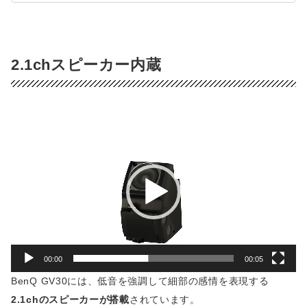
2.1chスピーカー内蔵
動
画
プ
レ
ー
ヤ
ー
00:00
00:05
BenQ GV30には、低音を強調して細部の感情を表現する
2.1chのスピーカーが搭載
されています。