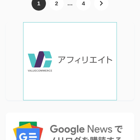
1
2
…
4