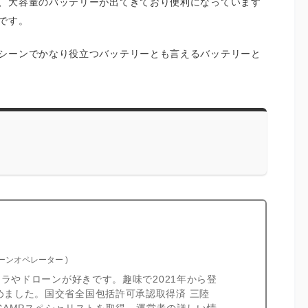
、大容量のバッテリーが出てきており便利になっています
です。
シーンでかなり役立つバッテリーとも言えるバッテリーと
ローンオペレーター
)
カメラやドローンが好きです。趣味で2021年から登
めました。国交省全国包括許可承認取得済 三陸
I CAMPスペシャリストを取得。運営者の詳しい情