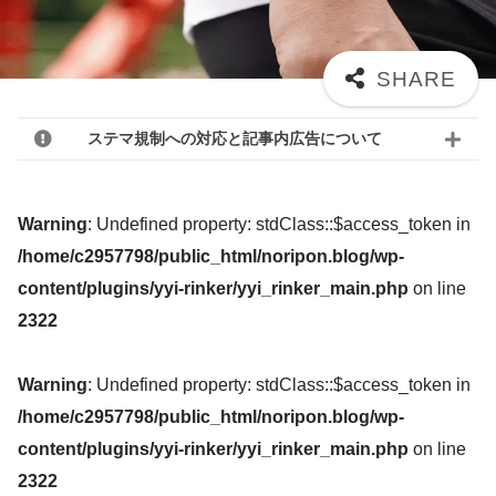
ステマ規制への対応と記事内広告について
Warning
: Undefined property: stdClass::$access_token in
/home/c2957798/public_html/noripon.blog/wp-
content/plugins/yyi-rinker/yyi_rinker_main.php
on line
2322
Warning
: Undefined property: stdClass::$access_token in
/home/c2957798/public_html/noripon.blog/wp-
content/plugins/yyi-rinker/yyi_rinker_main.php
on line
2322