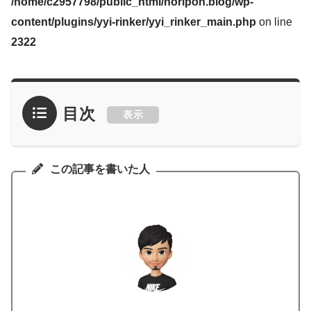
/home/c2957798/public_html/noripon.blog/wp-
content/plugins/yyi-rinker/yyi_rinker_main.php
on line
2322
目次
表示
この記事を書いた人