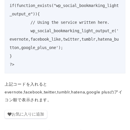
if(function_exists("wp_social_bookmarking_light
_output_e")){

	 // Using the service written here.

	 wp_social_bookmarking_light_output_e('
evernote,facebook_like,twitter,tumblr,hatena_bu
tton,google_plus_one');

}

上記コードを入れると
evernote,facebook,twitter,tumblr,hatena,google plusのアイ
コン順で表示されます。
お気に入りに追加