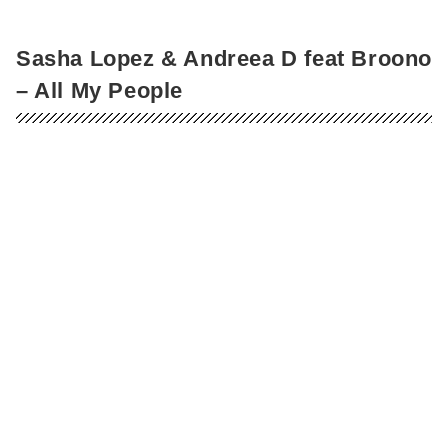
Sasha Lopez & Andreea D feat Broono
– All My People