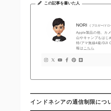
この記事を書いた人
NORI
(
ブロガー/ド
Apple製品の他、
山やキャンプもはじ
特/アマ無線4級/DJ
報は
こちら
インドネシアの通信制限につ