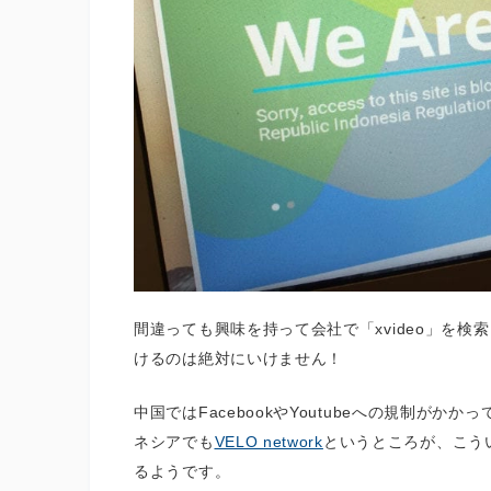
間違っても興味を持って会社で「xvideo」を
けるのは絶対にいけません！
中国ではFacebookやYoutubeへの規制が
ネシアでも
VELO network
というところが、こう
るようです。