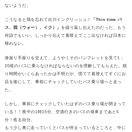
ないようだ。
こうなると我を忘れて出川イングリッシュ！
「This time バ
ス、我（ウォー）、イク）」
を繰り返し伝えたのだった、もう
何語でもいい。しっかり伝えて着替えてここ出なければ日本に
帰れない。
身振り手振りを交えて、ようやくそのパンフレットを見て1：
20発のバスに乗らなければならないのを理解してもらえた。残
り時間がいくらあったかは不明だが、慌てて着替えてすぐにお
店を後にして、事前にチェックしていたバス乗り場へと走っ
た。
しかし、事前にチェックしていたはずのバス乗り場が閉まって
いる！！夜中の1時15分、空港行きのバスの発車まであと5
分！焦る自分。
もう少し奥に走っていくとバスが停まっているところと、中に