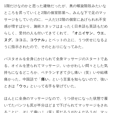
1階だけなのかと思った建物だったが、奥の螺旋階段みたいな
ところを昇っていくと2階の個室部屋へ。みんな下で足のマッ
サージをしていたのに、一人だけ2階の個室にあげられれ不安
感が増すばかり。施術スタッフはまったく日本語も英語もだめ
らしく、受付の人も付いてきてくれて、
「オニイサン、ウエ、
ヌグ、ココニ、コウナル」
とベットの上に、うつ伏せになるよ
うに指示されたので、そのとおりになってみた。
バスタオルを全身にかけられて全身マッサージのスタートであ
る。オイルを塗られてマッサージ。いかがわしい悶々とした気
持ちになるどころか、ベテランすぎて少し痛い（笑）いや結構
痛かった。中国語で「
痛い
」という言葉を知らないので、強い
ときは
「ウゥ」
といって右手を挙げていた。
ほんとに全身のマッサージなので、うつ伏せになった状態で履
いてたパンツも尻が半分ほどまで下げられてマッサージをされ
ることに。そして痛い！（笑）尻だろうがなんだろうが、マッ