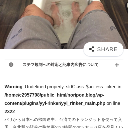
ステマ規制への対応と記事内広告について
Warning
: Undefined property: stdClass::$access_token in
/home/c2957798/public_html/noripon.blog/wp-
content/plugins/yyi-rinker/yyi_rinker_main.php
on line
2322
バリから日本への帰国途中、台湾でのトランジットを使って入
国。台北駅の駅前の路地裏で24時間のマッサージ店を発見！い