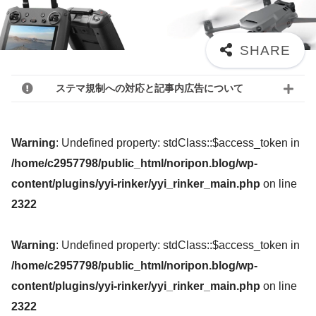
ステマ規制への対応と記事内広告について
Warning
: Undefined property: stdClass::$access_token in
/home/c2957798/public_html/noripon.blog/wp-
content/plugins/yyi-rinker/yyi_rinker_main.php
on line
2322
Warning
: Undefined property: stdClass::$access_token in
/home/c2957798/public_html/noripon.blog/wp-
content/plugins/yyi-rinker/yyi_rinker_main.php
on line
2322