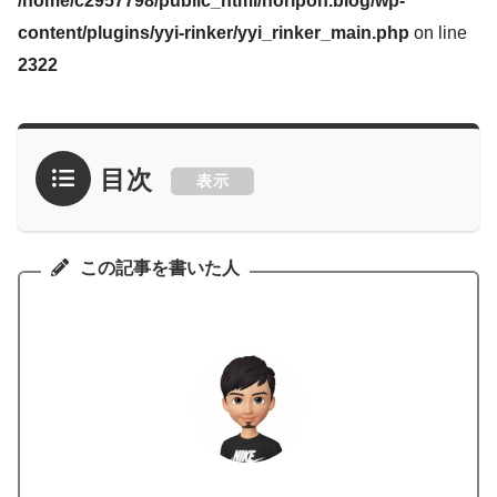
/home/c2957798/public_html/noripon.blog/wp-
content/plugins/yyi-rinker/yyi_rinker_main.php
on line
2322
目次
表示
この記事を書いた人