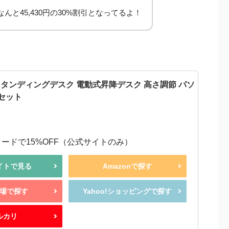
んと45,430円の30%割引となってるよ！
T スタンディングデスク 電動式昇降デスク 高さ調節 パソ
7セット
ードで15%OFF（公式サイトのみ）
イトで見る
Amazonで探す
場で探す
Yahoo!ショッピングで探す
ルカリ