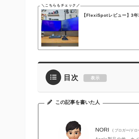
【FlexiSpotレビュー】
目次
表示
この記事を書いた人
NORI
(
ブロガー/ド
Apple製品の他、