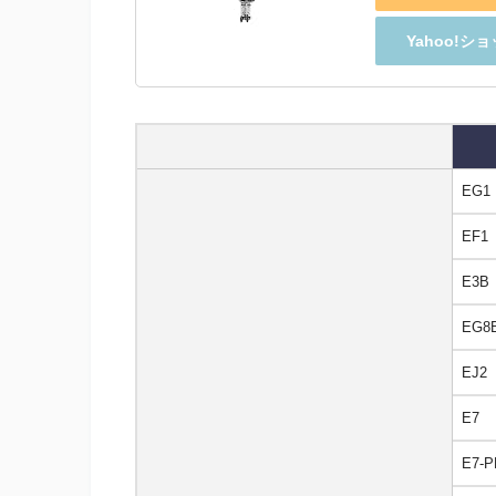
Yahoo!
EG1
EF1
E3B
EG8
EJ2
E7
E7-P