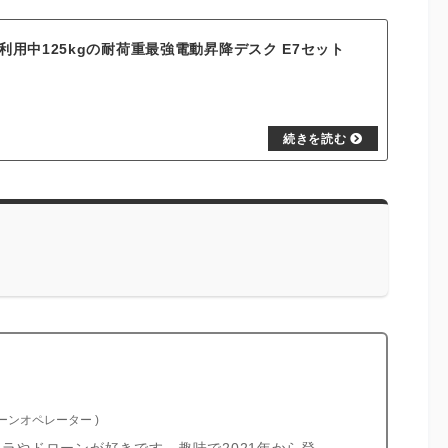
3年利用中125kgの耐荷重最強電動昇降デスク E7セット
ローンオペレーター
)
カメラやドローンが好きです。趣味で2021年から登