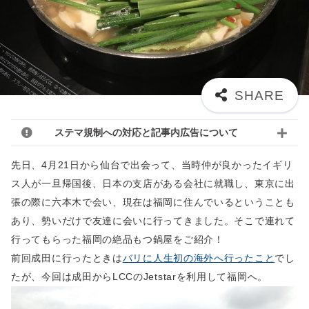
ステマ規制への対応と記事内広告について
先日、4月21日から仙台で出会って、当時仲が良かったイギリ
ス人が一旦帰国後、日本の支店がある会社に就職し、東京に出
張の際に六本木で会い、現在は福岡に住んでいるということも
あり、勢いだけで友達に会いに行ってきました。そこで連れて
行ってもらった福岡の絶品もつ鍋屋をご紹介！
前回成田に行ったときは
バリに人生初の海外へ行ったこと
でし
たが、今回は成田からLCCのJetstarを利用して福岡へ。