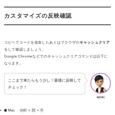
opacity: 0.8;
          'per_page'          => '',
}
          'reverse_top_level' => null,
カスタマイズの反映確認
          'reverse_children'  => ''
        ) );
      ?>
    </section>
コピペでコードを追加したあとはブラウザの
キャッシュクリア
    <?php if ( get_comment_pages_count() > 1 && get_option( 
をして確認しましょう。
      <nav class="navigation comment-navigation cf" role="na
Google Chromeなどでのキャッシュクリアコマンドは以下に
        <div class="comment-nav-prev"><?php previous_comm
なります。
        <div class="comment-nav-next"><?php next_comment
      </nav>
    <?php endif; ?>
ここまで来たらもう少し！最後に反映して
    <?php if ( ! comments_open() ) : ?>
チェック！
      <p class="no-comments"><?php echo '現在コメントは受け
    <?php endif; ?>
NORI
  <?php endif; ?>
  <?php comment_form(); ?>
Mac
+
+
shift
⌘
R