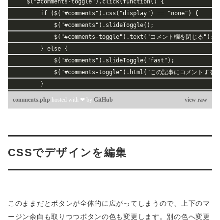
    $("#comments-toggle").click(function() {
        if ($("#comments").css("display") == "none") {
            $("#comments").slideToggle();
            $("#comments-toggle").text("コメント欄を閉じる");
        } else {
            $("#comments").slideToggle("fast");
            $("#comments-toggle").html("この記事にコメントする(<i c
        }
    });
comments.php
hosted with ❤ by
GitHub
view raw
    if (location.hash.indexOf("comment-") == -1) {
        $("#comments").hide();
        $("#comments-toggle").html("この記事にコメントする&nbsp;(<i 
    }
CSSでデザインを編集
});
</script>
<div id="comments">
<?php 
/** 
このままだとボタンが全体的に広がってしまうので、上下のマ
 * コメントテンプレート
ージン余白も取りつつボタンの色も変更します。別の色へ変更