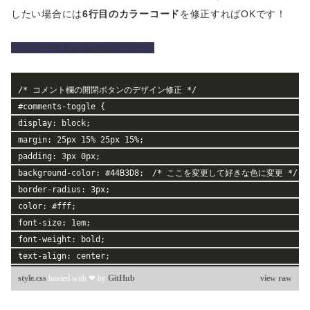
 * コメントがオフのときは読み込まない
したい場合には
6行目のカラーコード
を修正すればOKです！
 */
if ( post_password_required() ) {
このコードをstyle.cssにコピペ
  return;
}
/* コメント欄の開閉ボタンのデザイン修正 */
?>
#comments-toggle {
<?php if ( have_comments() ) : ?>
display: block;
    <h3 id="comments-title" class="h2 dfont"><?php commen
margin: 25px 15% 25px 15%;
padding: 3px 0px;
    <section class="commentlist">
background-color: #44B3D8;　/* ここを変更して好きな色に変更 */
      <?php
border-radius: 3px;
        wp_list_comments( array(
color: #fff;
          'style'             => 'div',
font-size: 1em;
          'short_ping'        => true,
font-weight: bold;
          'avatar_size'       => 40,
text-align: center;
          'callback'          => 'sng_comments',
}
          'type'              => 'all',
style.css
hosted with ❤ by
GitHub
view raw
#comments-toggle:hover {
          'reply_text'        => '返信する',
cursor: pointer;
          'page'              => '',