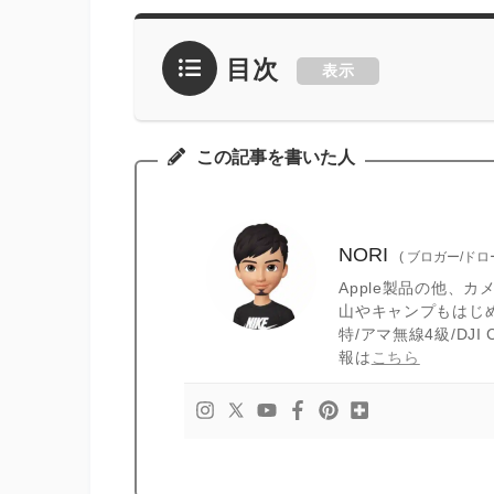
目次
表示
この記事を書いた人
NORI
(
ブロガー/ド
Apple製品の他、
山やキャンプもはじ
特/アマ無線4級/DJ
報は
こちら