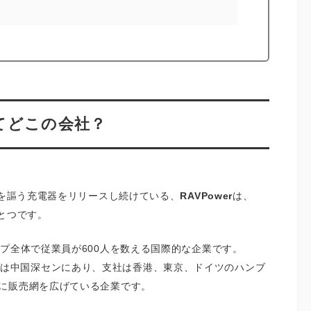
ってどこの会社？
小を謳う充電器をリリースし続けている、
RAVPower
は、
ひとつです。
プ全体で従業員が600人を数える国際的な企業です。
プ）の本社は中国深センにあり、支社は香港、東京、ドイツのハンブ
に販売網を広げている企業です。