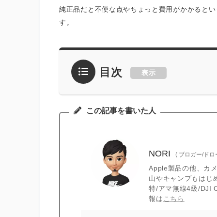
純正品だと不便な点やちょっと費用がかかるとい
す。
目次
表示
この記事を書いた人
NORI
(
ブロガー/ド
Apple製品の他、
山やキャンプもはじ
特/アマ無線4級/DJ
報は
こちら