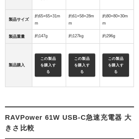
約65×65×31m
約61×58×28m
約80×80×30m
製品サイズ
m
m
m
約147g
約127kg
約296g
製品重量
この製品
この製品
この製品
製品購入
を購入す
を購入す
を購入す
る
る
る
RAVPower 61W USB-C急速充電器 大
きさ比較