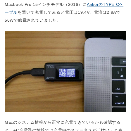
Macbook Pro 15インチモデル（2016）に
AnkerのTYPE-Cケ
ーブル
を繋いで充電してみると電圧は19.4V、電流は2.9Aで
56Wで給電されていました。
Macのシステム情報から正常に充電できているかも確認する
と、AC充電器の情報では充電中のステータスが「
はい
」と表