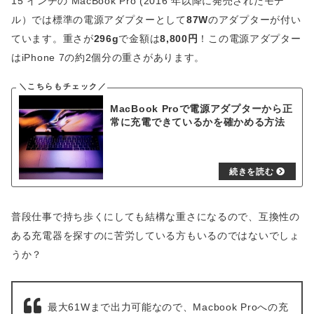
15 インチの MacBook Pro (2016 年以降に発売されたモデ
ル）では標準の電源アダプターとして
87W
のアダプターが付い
ています。重さが
296g
で金額は
8,800円
！この電源アダプター
はiPhone 7の約2個分の重さがあります。
MacBook Proで電源アダプターから正
常に充電できているかを確かめる方法
普段仕事で持ち歩くにしても結構な重さになるので、互換性の
ある充電器を探すのに苦労している方もいるのではないでしょ
うか？
最大61Wまで出力可能なので、Macbook Proへの充