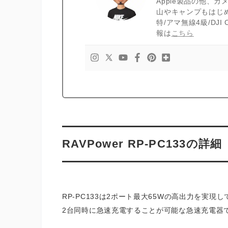
Apple製品の他、
山やキャンプもはじ
特/アマ無線4級/DJ
報は
こちら
RAVPower RP-PC133の詳細
RP-PC133は2ポート最大65Wの高出力を実
2台同時に急速充電することが可能な急速充電器