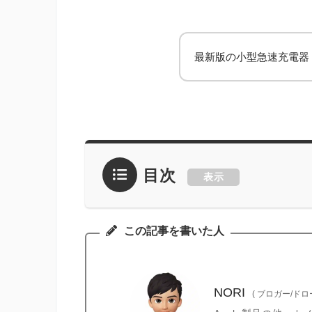
最新版の小型急速充電器 
目次
表示
この記事を書いた人
NORI
(
ブロガー/ド