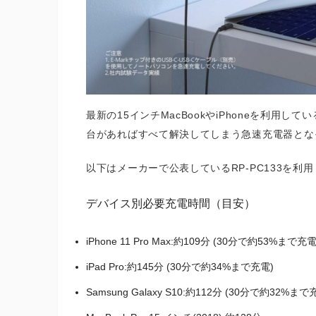
最新の15インチMacBookやiPhoneを利用
台があればすべて解決してしまう急速充電器とな
以下はメーカーで公表しているRP-PC133を
デバイス別必要充電時間（目安）
iPhone 11 Pro Max:約109分 (30分で約53%まで充電
iPad Pro:約145分 (30分で約34%まで充電)
Samsung Galaxy S10:約112分 (30分で約32%まで