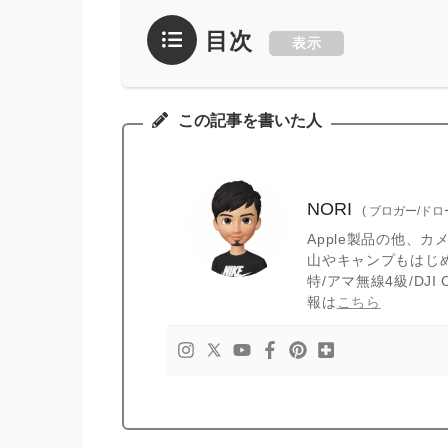
目次
表示
この記事を書いた人
NORI
(
ブロガー/ド
Apple製品の他、
山やキャンプもはじ
特/アマ無線4級/DJ
報は
こちら