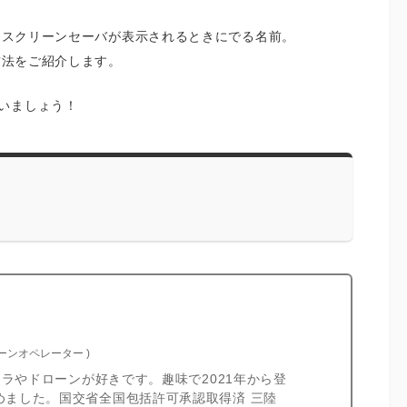
いたスクリーンセーバが表示されるときにでる名前。
方法をご紹介します。
いましょう！
ローンオペレーター
)
カメラやドローンが好きです。趣味で2021年から登
めました。国交省全国包括許可承認取得済 三陸