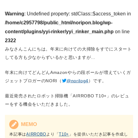
Warning
: Undefined property: stdClass::$access_token in
/home/c2957798/public_html/noripon.blog/wp-
content/plugins/yyi-rinker/yyi_rinker_main.php
on line
2322
みなさんこんにちは。年末に向けての大掃除をすでにスタート
してる方も少なからずいるかと思いますが…
年末に向けてどんどんAmazonやらの段ボールが増えていくガ
ジェットブロガーのNORI（
@norilog4
）です。
最近発売されたロボット掃除機「AIRROBO T10+」のレビュ
ーをする機会をいただきました。
MEMO
本記事は
AIRROBO
より「
T10+
」を提供いただき記事を作成し