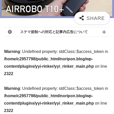
ステマ規制への対応と記事内広告について
Warning
: Undefined property: stdClass::$access_token in
/home/c2957798/public_html/noripon.blog/wp-
content/plugins/yyi-rinker/yyi_rinker_main.php
on line
2322
Warning
: Undefined property: stdClass::$access_token in
/home/c2957798/public_html/noripon.blog/wp-
content/plugins/yyi-rinker/yyi_rinker_main.php
on line
2322