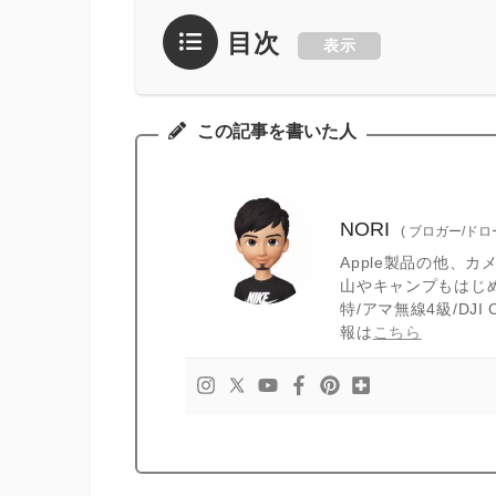
目次
表示
この記事を書いた人
NORI
(
ブロガー/ド
Apple製品の他、
山やキャンプもはじ
特/アマ無線4級/DJ
報は
こちら