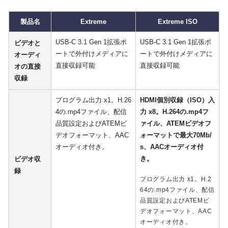
製品名
Extreme
Extreme ISO
USB-C 3.1 Gen 1拡張ポ
USB-C 3.1 Gen 1拡張ポ
ビデオと
ートで外付けメディアに
ートで外付けメディアに
オーディ
直接収録可能
直接収録可能
オの直接
収録
プログラム出力 x1。H.26
HDMI個別収録（ISO）入
4の.mp4ファイル、配信
力 x8。H.264の.mp4フ
品質設定およびATEMビ
ァイル、ATEMビデオフ
デオフォーマット、AAC
ォーマットで最大70Mb/
オーディオ付き。
s、AACオーディオ付
き。
ビデオ収
録
プログラム出力 x1。H.2
64の.mp4ファイル、配信
品質設定およびATEMビ
デオフォーマット、AAC
オーディオ付き。