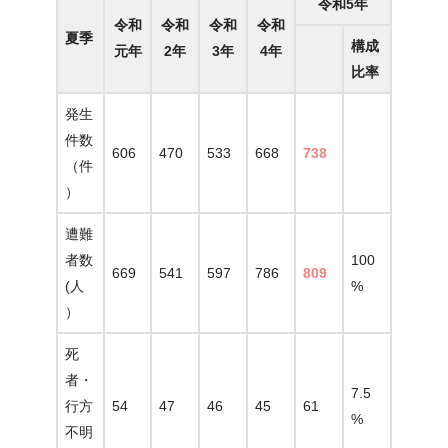
令和5年
令和
令和
令和
令和
夏季
構成
元年
2年
3年
4年
比率
発生
件数
606
470
533
668
738
（件
）
遭難
者数
100
669
541
597
786
809
(人
%
）
死
者・
7.5
行方
54
47
46
45
61
%
不明