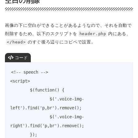
空白の削除
画像の下に空白ができることがあるようなので、それを自動で
削除するため、以下のスクリプトを
内にある、
header.php
のすぐ後ろ辺りにコピペで設置。
</head>
コード
<!-- speech -->

<script>

	$(function() {

		$('.voice-img-
left').find('p,br').remove();

		$('.voice-img-
right').find('p,br').remove();

	});
