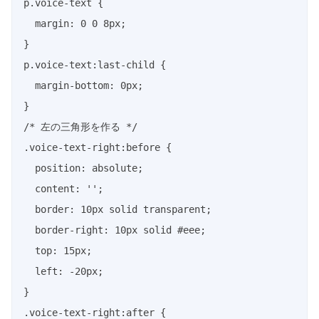
p.voice-text {

  margin: 0 0 8px;

}

p.voice-text:last-child {

  margin-bottom: 0px;

}

/* 左の三角形を作る */

.voice-text-right:before {

  position: absolute;

  content: '';

  border: 10px solid transparent;

  border-right: 10px solid #eee;

  top: 15px;

  left: -20px;

}

.voice-text-right:after {
