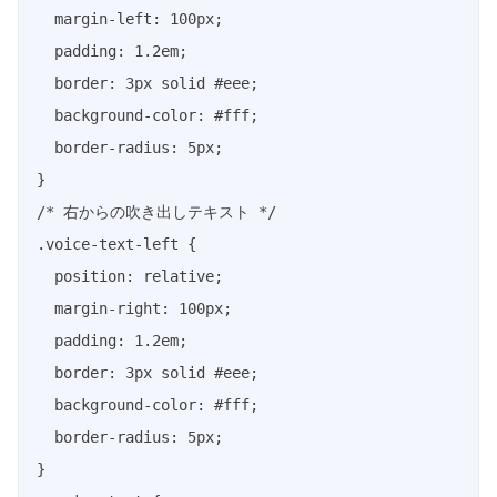
  margin-left: 100px;

  padding: 1.2em;

  border: 3px solid #eee;

  background-color: #fff;

  border-radius: 5px;

}

/* 右からの吹き出しテキスト */

.voice-text-left {

  position: relative;

  margin-right: 100px;

  padding: 1.2em;

  border: 3px solid #eee;

  background-color: #fff;

  border-radius: 5px;

}
