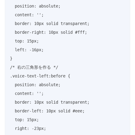
  position: absolute;

  content: '';

  border: 10px solid transparent;

  border-right: 10px solid #fff;

  top: 15px;

  left: -16px;

}

/* 右の三角形を作る */

.voice-text-left:before {

  position: absolute;

  content: '';

  border: 10px solid transparent;

  border-left: 10px solid #eee;

  top: 15px;

  right: -23px;
