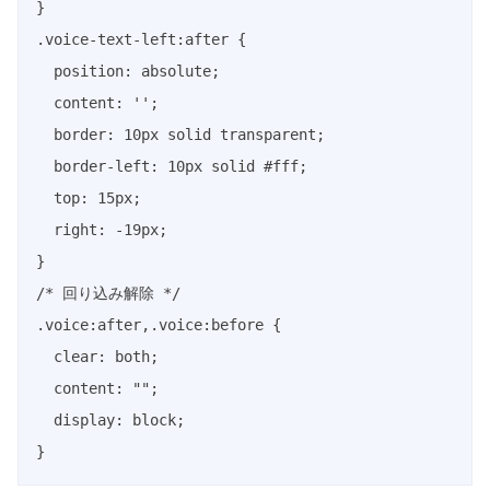
}

.voice-text-left:after {

  position: absolute;

  content: '';

  border: 10px solid transparent;

  border-left: 10px solid #fff;

  top: 15px;

  right: -19px;

}

/* 回り込み解除 */

.voice:after,.voice:before {

  clear: both;

  content: "";

  display: block;

}