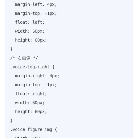
  margin-left: 4px;

  margin-top: -1px;

  float: left;

  width: 60px;

  height: 60px;

}

/* 右画像 */

.voice-img-right {

  margin-right: 4px;

  margin-top: -1px;

  float: right;

  width: 60px;

  height: 60px;

}

.voice figure img {
