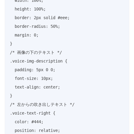
  width: 100%;

  height: 100%;

  border: 2px solid #eee;

  border-radius: 50%;

  margin: 0;

}

/* 画像の下のテキスト */

.voice-img-description {

  padding: 5px 0 0;

  font-size: 10px;

  text-align: center;

}

/* 左からの吹き出しテキスト */

.voice-text-right {

  color: #444;

  position: relative;
