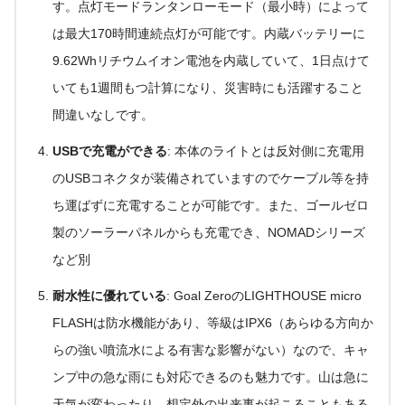
す。点灯モードランタンローモード（最小時）によって
は最大170時間連続点灯が可能です。内蔵バッテリーに
9.62Whリチウムイオン電池を内蔵していて、1日点けて
いても1週間もつ計算になり、災害時にも活躍すること
間違いなしです。
USBで充電ができる
: 本体のライトとは反対側に充電用
のUSBコネクタが装備されていますのでケーブル等を持
ち運ばずに充電することが可能です。また、ゴールゼロ
製のソーラーパネルからも充電でき、NOMADシリーズ
など別
耐水性に優れている
: Goal ZeroのLIGHTHOUSE micro
FLASHは防水機能があり、等級はIPX6（あらゆる方向か
らの強い噴流水による有害な影響がない）なので、キャ
ンプ中の急な雨にも対応できるのも魅力です。山は急に
天気が変わったり、想定外の出来事が起こることもある