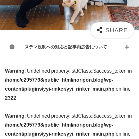
ステマ規制への対応と記事内広告について
Warning
: Undefined property: stdClass::$access_token in
/home/c2957798/public_html/noripon.blog/wp-
content/plugins/yyi-rinker/yyi_rinker_main.php
on line
2322
Warning
: Undefined property: stdClass::$access_token in
/home/c2957798/public_html/noripon.blog/wp-
content/plugins/yyi-rinker/yyi_rinker_main.php
on line