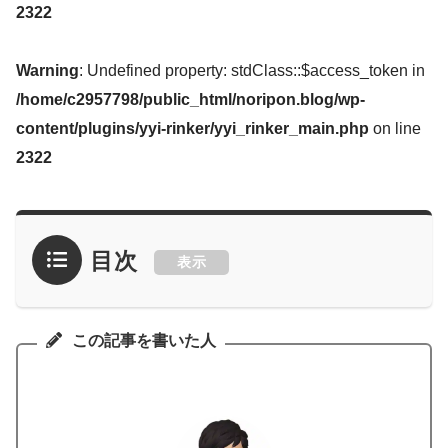
2322
Warning
: Undefined property: stdClass::$access_token in
/home/c2957798/public_html/noripon.blog/wp-
content/plugins/yyi-rinker/yyi_rinker_main.php
on line
2322
目次
表示
この記事を書いた人