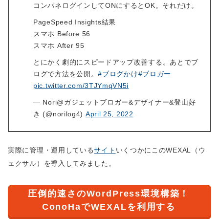
コンパネログインしてONにするとOK。それだけ。
PageSpeed Insights結果
スマホ Before 56
スマホ After 95
とにかく劇的にスピードアップ改善する。あとでブ
ログで方法を公開。
#ブログかけ
#ブロガー
pic.twitter.com/3TJYmqVN5i
— Nori@ガジェットブロガー&デザイナー&登山好
き (@norilog4)
April 25, 2022
実際に管理・運用している
サイト
いくつかにこのWEXAL（ウ
ェクサル）を導入してみました。
圧倒的速さのWordPress環境構築！
ConoHaでWEXALを利用する