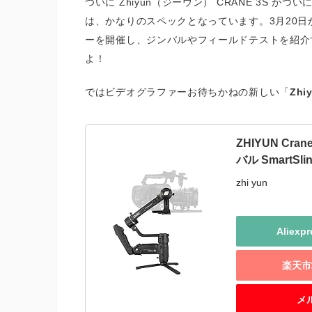
ついに Zhiyun（ジーウン） CRANE 3S
は、かなりのスペックとなっています。3月20日か
ーを開催し、ジンバルやフィールドテストを紹介
よ！
ではビデオグラファーお待ちかねの新しい「
Zhi
ZHIYUN C
バル SmartSl
zhi yun
Aliex
楽天市
メ