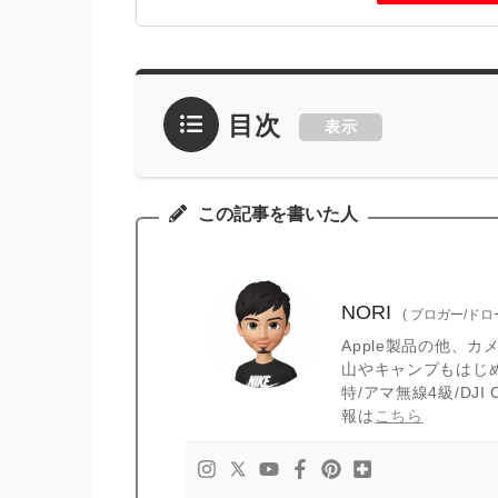
目次
表示
この記事を書いた人
NORI
(
ブロガー/ド
Apple製品の他、
山やキャンプもはじ
特/アマ無線4級/DJ
報は
こちら